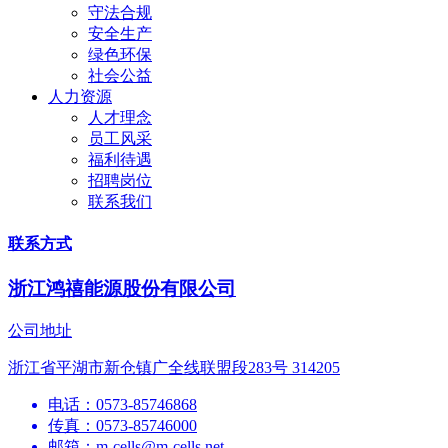
守法合规
安全生产
绿色环保
社会公益
人力资源
人才理念
员工风采
福利待遇
招聘岗位
联系我们
联系方式
浙江鸿禧能源股份有限公司
公司地址
浙江省平湖市新仓镇广全线联盟段283号 314205
电话：0573-85746868
传真：0573-85746000
邮箱：m-cells@m-cells.net